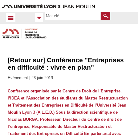
Aller
Navigation
Accès
Connexion
au
directs
contenu
Rechercher
[Retour sur] Conférence "Entreprises
Accueil
FR
en difficulté : vivre en plan"
Actualités
Evènement |
26 juin 2019
Toutes
les actus
Conférence organisée par le Centre de Droit de l’Entreprise,
l’IDEA et l’Association des étudiants du Master Restructuration
et Traitement des Entreprises en Difficulté de l’Université Jean
Moulin Lyon 3 (A.L.E.D.) Sous la direction scientifique de
Nicolas BORGA, Professeur, Directeur du Centre de droit de
l’entreprise, Responsable du Master Restructuration et
Traitement des Entreprises en Difficulté En partenariat avec