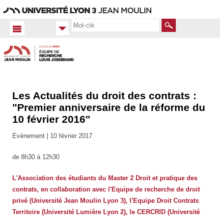
Aller
Navigation
Accès
Connexion
au
directs
contenu
Rechercher
Les Actualités du droit des contrats :
Accueil
FR
"Premier anniversaire de la réforme du
10 février 2016"
Actualités
Toutes
Evènement |
10 février 2017
les actus
de 8h30 à 12h30
L'Association des étudiants du Master 2 Droit et pratique des
contrats, en collaboration avec l'Equipe de recherche de droit
privé (Université Jean Moulin Lyon 3), l'Equipe Droit Contrats
Territoire (Université Lumière Lyon 2), le CERCRID (Université