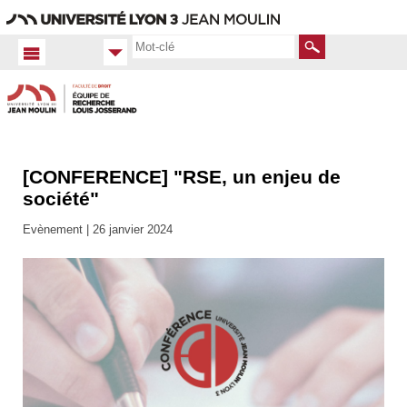
Aller
Navigation
Accès
Connexion
au
directs
contenu
Rechercher
[CONFERENCE] "RSE, un enjeu de
Accueil
FR
société"
Actualités
Evènement |
26 janvier 2024
Toutes
les actus