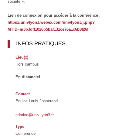
société ».
Lien de connexion pour accéder à la conférence :
https://univlyon3.webex.com/univlyon3/j.php?
MTID=m3b3dff1026b5baf131ce76a1c6b9f26f
INFOS PRATIQUES
Lieu(x)
Hors campus
En distanciel
Contact
Equipe Louis Josserand
edprive@univ-lyon3.fr
Type
Conférence