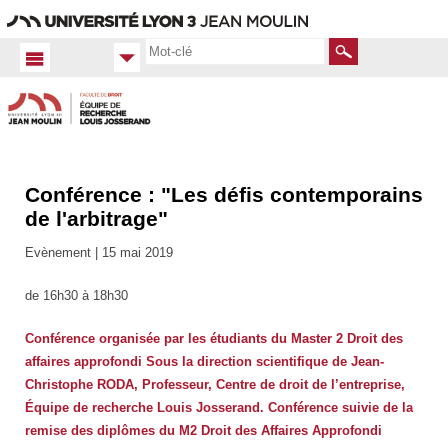
Aller
Navigation
Accès
Connexion
au
directs
contenu
Rechercher
Conférence : "Les défis contemporains
Accueil
FR
de l'arbitrage"
Actualités
Evènement |
15 mai 2019
Toutes
les actus
de 16h30 à 18h30
Conférence organisée par les étudiants du Master 2 Droit des
affaires approfondi Sous la direction scientifique de Jean-
Christophe RODA, Professeur, Centre de droit de l’entreprise,
Équipe de recherche Louis Josserand. Conférence suivie de la
remise des diplômes du M2 Droit des Affaires Approfondi