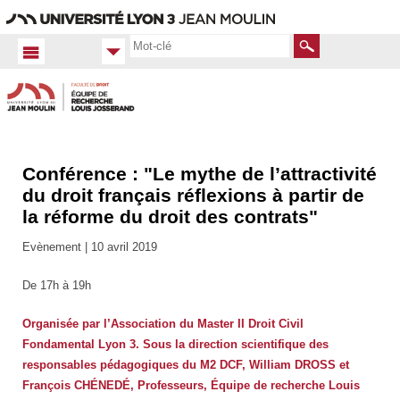
Aller
Navigation
Accès
Connexion
au
directs
contenu
Rechercher
Conférence : "Le mythe de l’attractivité
Accueil
FR
du droit français réflexions à partir de
la réforme du droit des contrats"
Actualités
Toutes
Evènement |
10 avril 2019
les actus
De 17h à 19h
Organisée par l’Association du Master II Droit Civil
Fondamental Lyon 3. Sous la direction scientifique des
responsables pédagogiques du M2 DCF, William DROSS et
François CHÉNEDÉ, Professeurs, Équipe de recherche Louis