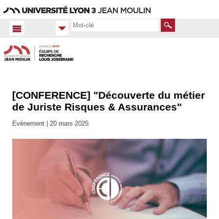
Aller
Navigation
Accès
Connexion
au
directs
contenu
Rechercher
[CONFERENCE] "Découverte du métier
Accueil
FR
de Juriste Risques & Assurances"
Actualités
Evènement |
20 mars 2025
Toutes
les actus