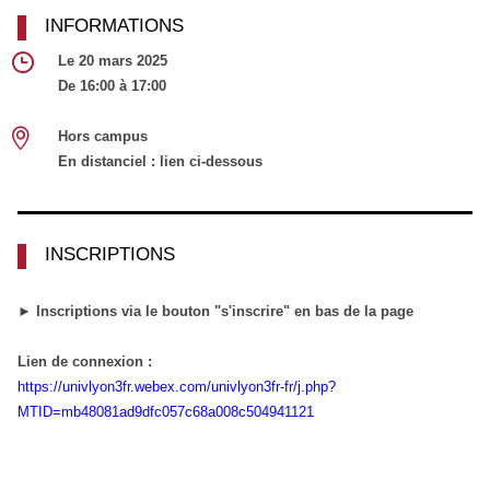
INFORMATIONS
Le 20 mars 2025
De 16:00 à 17:00
Hors campus
En distanciel : lien ci-dessous
INSCRIPTIONS
► Inscriptions via le bouton "s'inscrire" en bas de la page
Lien de connexion :
https://univlyon3fr.webex.com/univlyon3fr-fr/j.php?
MTID=mb48081ad9dfc057c68a008c504941121