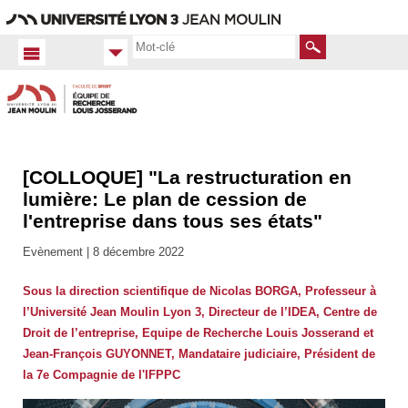
Aller
Navigation
Accès
Connexion
au
directs
contenu
Rechercher
[COLLOQUE] "La restructuration en
Accueil
FR
lumière: Le plan de cession de
l'entreprise dans tous ses états"
Actualités
Toutes
Evènement |
8 décembre 2022
les actus
Sous la direction scientifique de Nicolas BORGA, Professeur à
l’Université Jean Moulin Lyon 3, Directeur de l’IDEA, Centre de
Droit de l’entreprise, Equipe de Recherche Louis Josserand et
Jean-François GUYONNET, Mandataire judiciaire, Président de
la 7e Compagnie de l'IFPPC