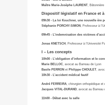
Maître Marie-Josèphe LAURENT
, Bâtonnière
Dispositif législatif en France et à
09h30 - La loi Kouchner, une nouvelle ère 
Stéphanie PORCHY-SIMON
, Professeur à l’
09h45 - L’indemnisation des victimes d’acc
Jonas KNETSCH
, Professeur à l’Université Pa
I – Les concepts
10h00 - L’obligation d’information et le co
Marie BELLOC
, avocat au Barreau de Lyon
Basile PERRON
et
Philippe CHOULET
, avoc
10h30 - L’accident médical fautif
André FERREIRA
, chirurgien orthopédique et 
Jacques VITAL-DURAND
, avocat au Barreau
11h00 - Débat avec la salle