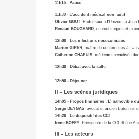
11h15 - Pause
11h30 - L’accident médical non fautif
Olivier GOUT
, Professeur à l’Université Jean
Renaud BOUGEARD
, neurochirurgien et exper
12h00 - Les infections nosocomiales
Marion GIRER
, maître de conférences à l’Uni
Catherine CHAPUIS
, médecin spécialisée dans
12h30 - Débat avec la salle
12h50 - Déjeuner
II – Les scènes juridiques
14h05 - Propos liminaires : L’inamovible dual
Serge DEYGAS
, avocat et ancien Bâtonnier 
14h20 - Le dispositif des CCI
Irène BOFFY
, Présidente de la CCI Rhône Al
III - Les acteurs