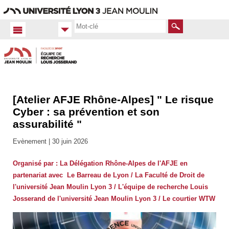
Aller
Navigation
Accès
Connexion
au
directs
contenu
Rechercher
[Atelier AFJE Rhône-Alpes] " Le risque
Accueil
FR
Cyber : sa prévention et son
assurabilité "
Actualités
Toutes
Evènement |
30 juin 2026
les actus
Organisé par : La Délégation Rhône-Alpes de l'AFJE en
partenariat avec Le Barreau de Lyon / La Faculté de Droit de
l'université Jean Moulin Lyon 3 / L'équipe de recherche Louis
Josserand de l'université Jean Moulin Lyon 3 / Le courtier WTW