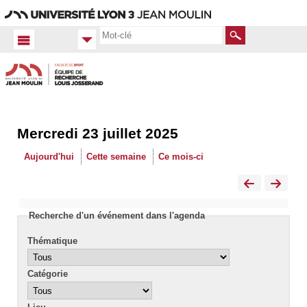
Aller
Navigation
Accès
Connexion
au
directs
contenu
Rechercher
Mercredi 23 juillet 2025
Accueil
FR
Aujourd'hui
Cette semaine
Ce mois-ci
Actualités
Calendrier
Recherche d'un événement dans l'agenda
Thématique
Catégorie