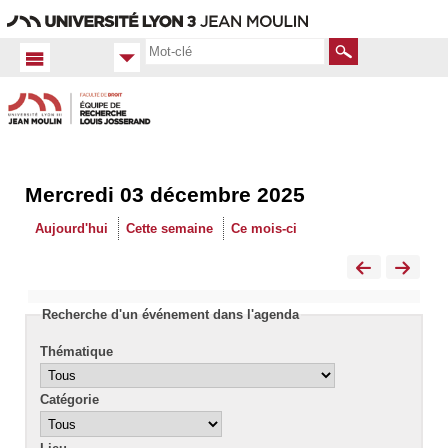
Aller
Navigation
Accès
Connexion
au
directs
contenu
Rechercher
Mercredi 03 décembre 2025
Accueil
FR
Aujourd'hui
Cette semaine
Ce mois-ci
Actualités
Calendrier
Recherche d'un événement dans l'agenda
Thématique
Catégorie